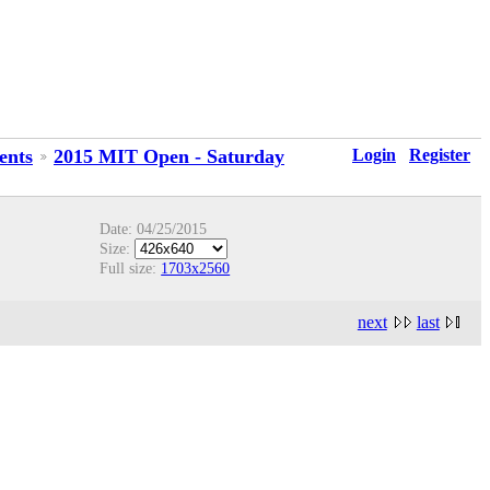
Login
Register
ents
2015 MIT Open - Saturday
Date: 04/25/2015
Size:
Full size:
1703x2560
next
last