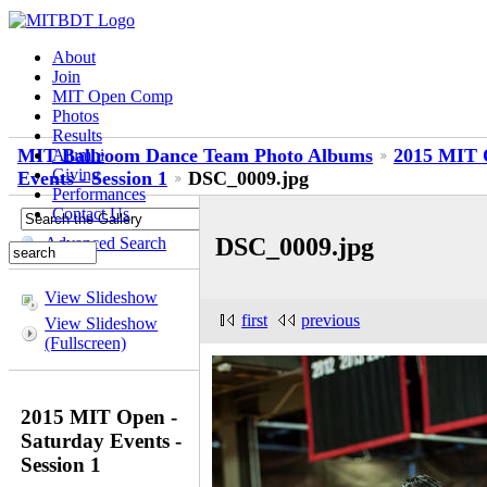
About
Join
MIT Open Comp
Photos
Results
MIT Ballroom Dance Team Photo Albums
2015 MIT 
Alumni
Giving
Events - Session 1
DSC_0009.jpg
Performances
Contact Us
DSC_0009.jpg
Advanced Search
View Slideshow
first
previous
View Slideshow
(Fullscreen)
2015 MIT Open -
Saturday Events -
Session 1