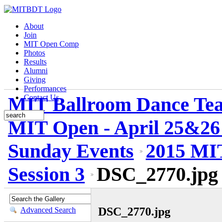
About
Join
MIT Open Comp
Photos
Results
Alumni
Giving
Performances
MIT Ballroom Dance Te
Contact Us
MIT Open - April 25&26
Sunday Events
2015 MIT
Session 3
DSC_2770.jpg
DSC_2770.jpg
Advanced Search