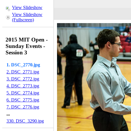
View Slideshow
View Slideshow
(Fullscreen)
2015 MIT Open -
Sunday Events -
Session 3
1. DSC_2770.jpg
2. DSC_2771.jpg
3. DSC_2772.jpg
4. DSC_2773.jpg
5. DSC_2774.jpg
6. DSC_2775.jpg
7. DSC_2776.jpg
...
330. DSC_3290.jpg