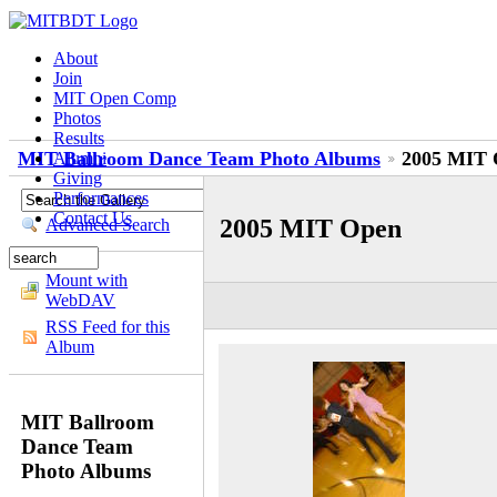
About
Join
MIT Open Comp
Photos
Results
MIT Ballroom Dance Team Photo Albums
2005 MIT 
Alumni
Giving
Performances
Contact Us
2005 MIT Open
Advanced Search
Mount with
WebDAV
RSS Feed for this
Album
MIT Ballroom
Dance Team
Photo Albums