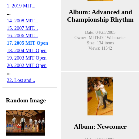
1. 2019 MIT...
Album: Advanced and
...
Championship Rhythm
14. 2008 MIT...
15. 2007 MIT...
Date: 04/23/2005
16. 2006 MIT...
Owner: MITBDT Webmaster
17. 2005 MIT Open
Size: 134 items
Views: 11542
18. 2004 MIT Open
19. 2003 MIT Open
20. 2002 MIT Open
...
22. Lost and...
Random Image
Album: Newcomer