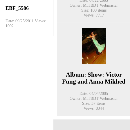
Date: 04/22/2005
Owner: MITBDT Webmaster
EBF_5586
Size: 100 items
Views: 7717
Date: 09/25/2011
Views:
1092
Album: Show: Victor
Fung and Anna Mikhed
Date: 04/04/2005
Owner: MITBDT Webmaster
Size: 37 items
Views: 8344